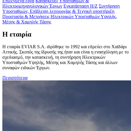
Επιλεγμένα έργα
Κατασκευές Υποσταθμών &
Ηλεκτρομηχανολογικών Έργων
Εγκατάσταση Η/Ζ
Συντήρηση
Υποσταθμών, Επίβλεψη λειτουργίας & Τεχνική υποστήριξη
Προστασία & Μετρήσεις Ηλεκτρικών Υποσταθμών Υψηλής,
Μέσης & Χαμηλής Τάσης
Η εταιρία
Η εταιρία EVIAR S.A. ιδρύθηκε το 1992 και εδρεύει στο Χαϊδάρι
Αττικής. Σκοπός της ίδρυσής της ήταν και είναι η ενασχόληση με το
σχεδιασμό, την κατασκευή, τη συντήρηση Ηλεκτρικών
Υποσταθμών Υψηλής, Μέσης και Χαμηλής Τάσης και άλλων
συναφών ειδικών Έργων.
Περισσότερα