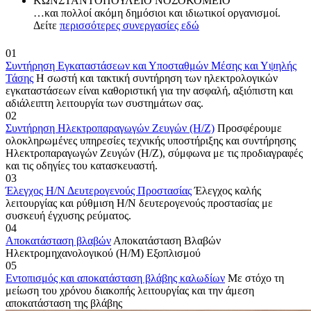
ΚΩΝΣΤΑΝΤΟΠΟΥΛΕΙΟ ΝΟΣΟΚΟΜΕΙΟ
…και πολλοί ακόμη δημόσιοι και ιδιωτικοί οργανισμοί.
Δείτε
περισσότερες συνεργασίες εδώ
01
Συντήρηση Εγκαταστάσεων και Υποσταθμών Μέσης και Υψηλής
Τάσης
Η σωστή και τακτική συντήρηση των ηλεκτρολογικών
εγκαταστάσεων είναι καθοριστική για την ασφαλή, αξιόπιστη και
αδιάλειπτη λειτουργία των συστημάτων σας.
02
Συντήρηση Ηλεκτροπαραγωγών Ζευγών (Η/Ζ)
Προσφέρουμε
ολοκληρωμένες υπηρεσίες τεχνικής υποστήριξης και συντήρησης
Ηλεκτροπαραγωγών Ζευγών (Η/Ζ), σύμφωνα με τις προδιαγραφές
και τις οδηγίες του κατασκευαστή.
03
Έλεγχος Η/Ν Δευτερογενούς Προστασίας
Έλεγχος καλής
λειτουργίας και ρύθμιση Η/Ν δευτερογενούς προστασίας με
συσκευή έγχυσης ρεύματος.
04
Αποκατάσταση βλαβών
Αποκατάσταση Βλαβών
Ηλεκτρομηχανολογικού (Η/Μ) Εξοπλισμού
05
Eντοπισμός και αποκατάσταση βλάβης καλωδίων
Με στόχο τη
μείωση του χρόνου διακοπής λειτουργίας και την άμεση
αποκατάσταση της βλάβης