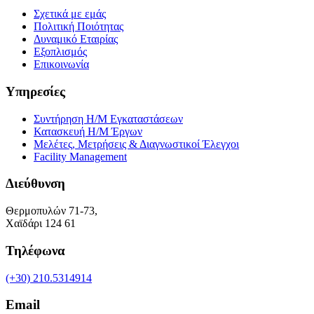
Σχετικά με εμάς
Πολιτική Ποιότητας
Δυναμικό Εταιρίας
Εξοπλισμός
Επικοινωνία
Υπηρεσίες
Συντήρηση Η/Μ Εγκαταστάσεων
Κατασκευή Η/Μ Έργων
Μελέτες, Μετρήσεις & Διαγνωστικοί Έλεγχοι
Facility Management
Διεύθυνση
Θερμοπυλών 71-73,
Χαϊδάρι 124 61
Τηλέφωνα
(+30) 210.5314914
Email